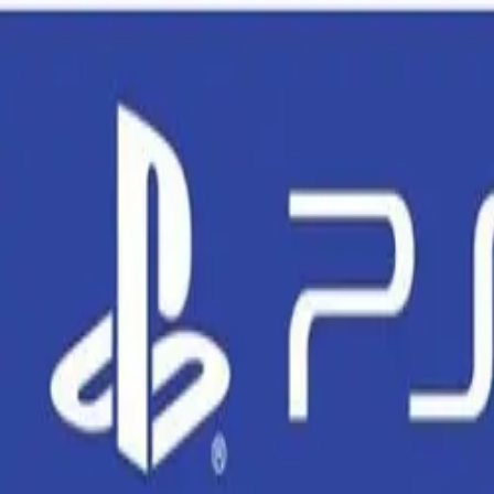
🕐 09:00 – 20:00
📞 063 494 531
Otkup uređaja
O nama
Kontakt
Kategorije
🔍