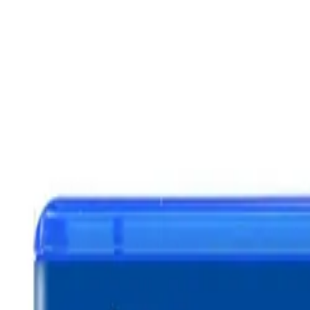
🕐 09:00 – 20:00
📞 063 494 531
Otkup uređaja
O nama
Kontakt
Kategorije
🔍