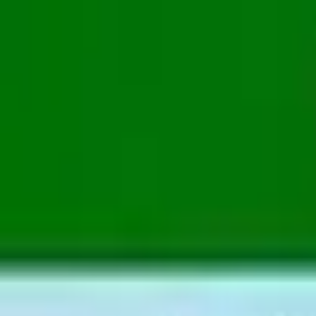
🕐 09:00 – 20:00
📞 063 494 531
Otkup uređaja
O nama
Kontakt
Kategorije
🔍