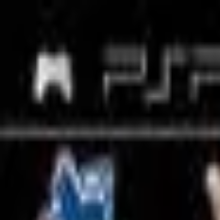
🕐 09:00 – 20:00
📞 063 494 531
Otkup uređaja
O nama
Kontakt
Kategorije
🔍