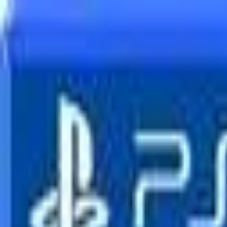
🕐 09:00 – 20:00
📞 063 494 531
Otkup uređaja
O nama
Kontakt
Kategorije
🔍