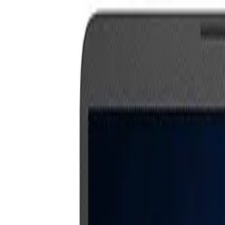
🕐 09:00 – 20:00
📞 063 494 531
Otkup uređaja
O nama
Kontakt
Kategorije
🔍