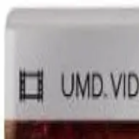
🕐 09:00 – 20:00
📞 063 494 531
Otkup uređaja
O nama
Kontakt
Kategorije
🔍