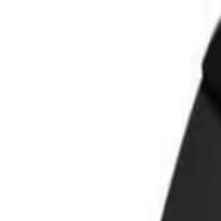
🕐 09:00 – 20:00
📞 063 494 531
Otkup uređaja
O nama
Kontakt
Kategorije
🔍