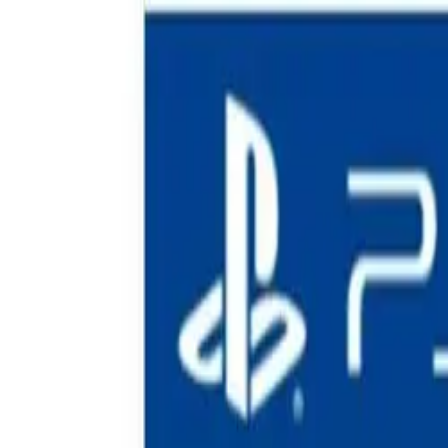
🕐 09:00 – 20:00
📞 063 494 531
Otkup uređaja
O nama
Kontakt
Kategorije
🔍