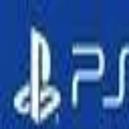
🕐 09:00 – 20:00
📞 063 494 531
Otkup uređaja
O nama
Kontakt
Kategorije
🔍