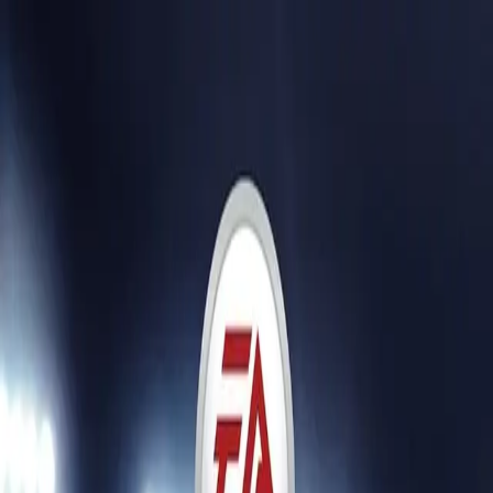
🕐 09:00 – 20:00
📞 063 494 531
Otkup uređaja
O nama
Kontakt
Kategorije
🔍