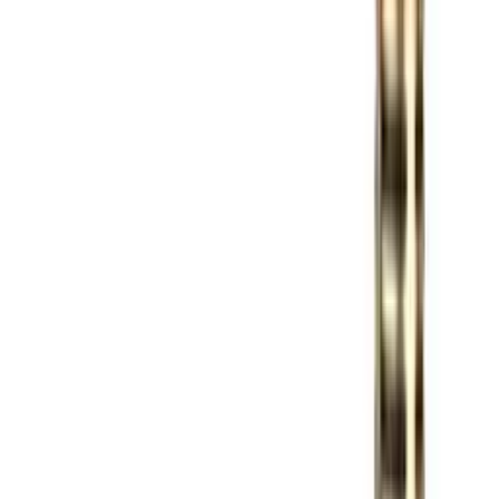
Gamepad/Džojstik