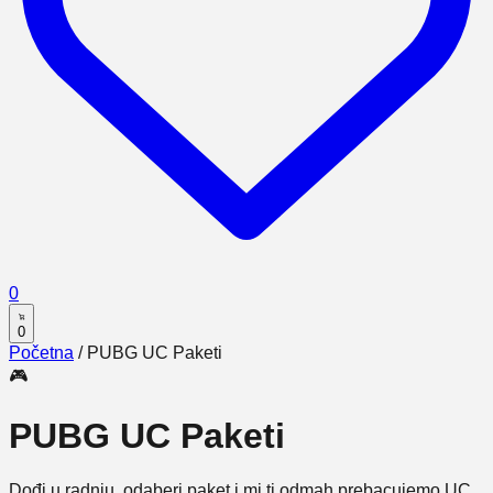
0
0
Početna
/
PUBG UC Paketi
🎮
PUBG UC Paketi
Dođi u radnju, odaberi paket i mi ti odmah prebacujemo UC