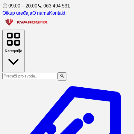
🕐 09:00 – 20:00
📞 063 494 531
Otkup uređaja
O nama
Kontakt
Kategorije
🔍