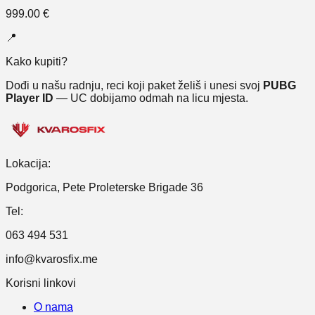
999.00
€
📍
Kako kupiti?
Dođi u našu radnju, reci koji paket želiš i unesi svoj
PUBG
Player ID
— UC dobijamo odmah na licu mjesta.
Lokacija:
Podgorica, Pete Proleterske Brigade 36
Tel:
063 494 531
info@kvarosfix.me
Korisni linkovi
O nama