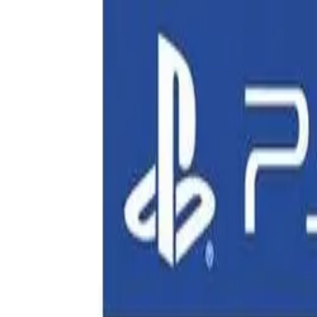
🕐 09:00 – 20:00
📞 063 494 531
Otkup uređaja
O nama
Kontakt
Kategorije
🔍