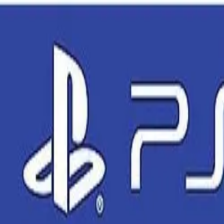
🕐 09:00 – 20:00
📞 063 494 531
Otkup uređaja
O nama
Kontakt
Kategorije
🔍