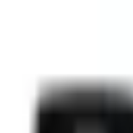
🕐 09:00 – 20:00
📞 063 494 531
Otkup uređaja
O nama
Kontakt
Kategorije
🔍