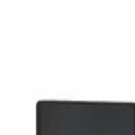
🕐 09:00 – 20:00
📞 063 494 531
Otkup uređaja
O nama
Kontakt
Kategorije
🔍